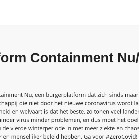
tform Containment Nu
ainment Nu, een burgerplatform dat zich sinds maart
happij die niet door het nieuwe coronavirus wordt l
heid en welvaart is dat het beste, zo tonen veel landen
inder virus minder problemen, en dus moet het doel 
u de vierde winterperiode in met meer ziekte en chao
r en menselijker beleid hebben.
Ga voor #ZeroCovid!