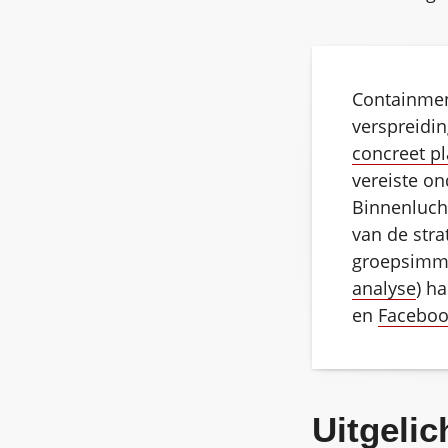
Containmen
verspreidin
concreet p
vereiste on
Binnenlucht
van de stra
groepsimmu
analyse
) h
en
Faceboo
Uitgelic