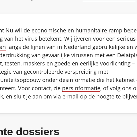
t Nu wil de
economische
en
humanitaire ramp
beper
g van het virus betekent. Wij ijveren voor een
serieus
lan
langs de lijnen van in Nederland gebruikelijke en w
derdrukking van gevaarlijke virussen met een Delatp
, testen, maskers en goede en eerlijke voorlichting – 
tegie van gecontroleerde verspreiding met
niteitsopbouw onder desinformatie die het kabinet 
anteert. Voor contact, zie
persinformatie
, of volg ons 
k
, en
sluit je aan
om via e-mail op de hoogte te blijve
hte dossiers