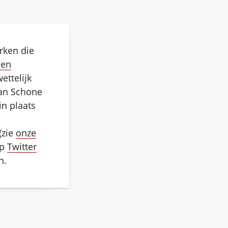
ken die
 en
ettelijk
lan Schone
in plaats
(zie
onze
op
Twitter
n.