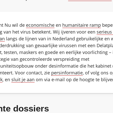
t Nu wil de
economische
en
humanitaire ramp
beper
g van het virus betekent. Wij ijveren voor een
serieus
lan
langs de lijnen van in Nederland gebruikelijke en w
derdrukking van gevaarlijke virussen met een Delatp
, testen, maskers en goede en eerlijke voorlichting – 
tegie van gecontroleerde verspreiding met
niteitsopbouw onder desinformatie die het kabinet 
anteert. Voor contact, zie
persinformatie
, of volg ons 
k
, en
sluit je aan
om via e-mail op de hoogte te blijve
hte dossiers