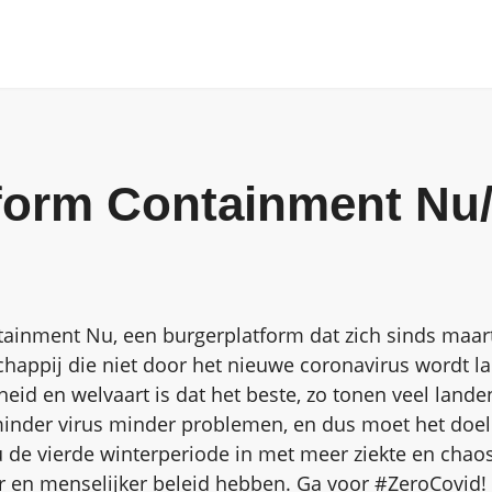
tform Containment Nu
ainment Nu, een burgerplatform dat zich sinds maart
happij die niet door het nieuwe coronavirus wordt l
heid en welvaart is dat het beste, zo tonen veel landen
inder virus minder problemen, en dus moet het doel 
u de vierde winterperiode in met meer ziekte en chao
r en menselijker beleid hebben.
Ga voor #ZeroCovid!