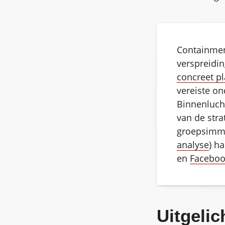
Containmen
verspreidin
concreet p
vereiste on
Binnenlucht
van de stra
groepsimmu
analyse
) h
en
Faceboo
Uitgelic