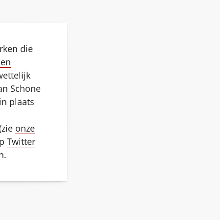
ken die
 en
ettelijk
lan Schone
in plaats
(zie
onze
op
Twitter
n.