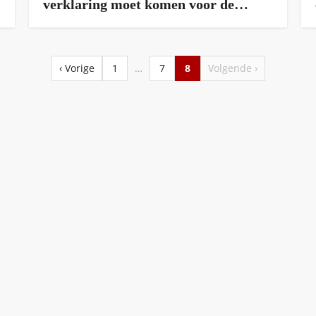
verklaring moet komen voor de
afwijkende Corona-strategie
‹ Vorige
1
…
7
8
Volgende ›