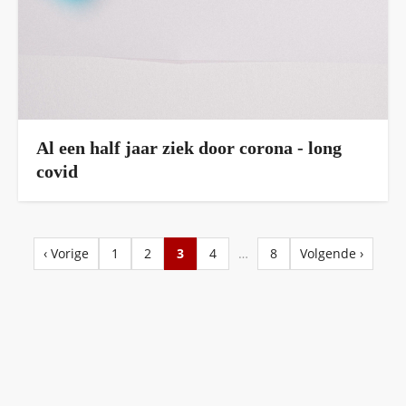
Al een half jaar ziek door corona - long
covid
‹ Vorige
1
2
3
4
…
8
Volgende ›