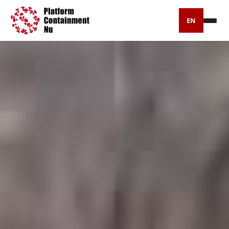
EN
Petitie
Artikelen
Pers
Over ons