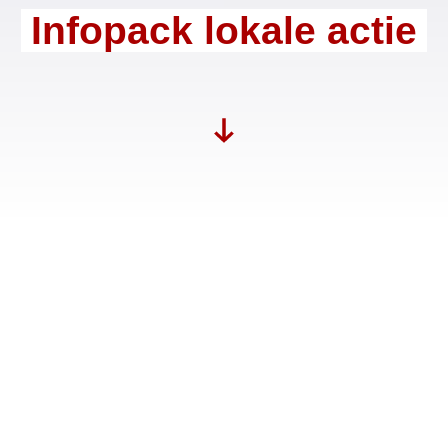
Infopack lokale actie
De meeste Nederlanders denken dat uitvoering en
beleid van de bestrijding van het Coronavirus een
zaak is van de Rijksoverheid en haar RIVM. Dit is
grotendeels onwaar. Het bestrijden van
infectieziekten, waaronder ook bron- en
contactonderzoek (BCO) en isolatie, is een zaak van de
gemeente en de Veiligheidsregio (een aantal
gemeenten die samen onder de