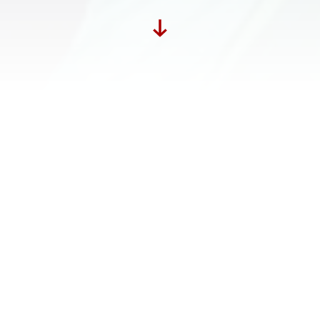
Dit artikel
verscheen oorspronkelijk op
joop.nl
en is van de hand van Michael Blok
en Vicky van der Togt, in samenwerking
met gerenommeerde juristen. Ons team
wist voor de zaak begon dat de
winstkansen tegen ons waren, is nu
tevreden met de meerdere praktische en
morele voordelen die de uitspraken van de
rechter met zich meebrengen, maar
teleurgesteld dat media en politiek de toch